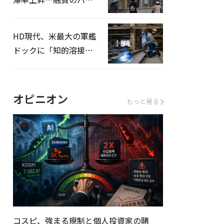
ドルはさらに高く
HD現代、米最大の軍艦
ドックに「知的溶接」
システムを導入へ
オピニオン
もっと見る
コスピ、強まる規制と個人投資家の賭