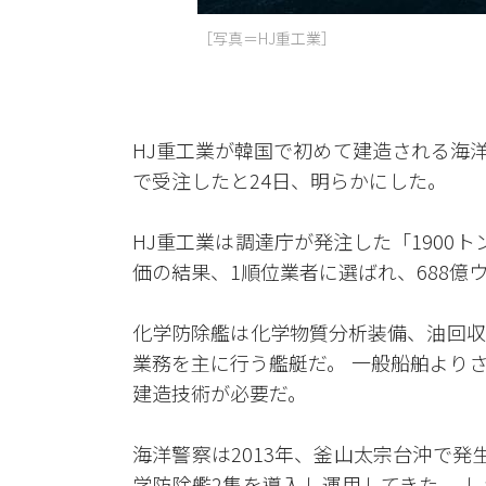
［写真＝HJ重工業］
HJ重工業が韓国で初めて建造される海洋
で受注したと24日、明らかにした。
HJ重工業は調達庁が発注した「1900
価の結果、1順位業者に選ばれ、688億
化学防除艦は化学物質分析装備、油回収
業務を主に行う艦艇だ。 一般船舶より
建造技術が必要だ。
海洋警察は2013年、釜山太宗台沖で発
学防除艦2隻を導入し運用してきた。 