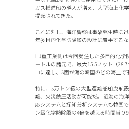
ガス推進船の導入が増え、大型海上化学
提起されてきた。
これに対し、海洋警察は事故発生時に迅
年多目的化学防除艦の設計に着手するな
HJ重工業側は今回受注した多目的化学防除
ートルの諸元で、最大15.5ノット（28.
ロに達し、3面が海の韓国のどの海上で
特に、3万トン級の大型遭難船舶曳航設
難、火災鎮圧活動が可能だ。 近海の海
応システムと探知分析システムも韓国で
ン級化学防除艦の4倍を越える時間当り96