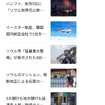
ハンファ、来月5日に
「ソウル世界花火祭り
2026」開催…韓・米・
英の3カ国が参加
イースター航空、韓国
国内航空会社で1位を記
録…「上半期搭乗率
93%」
ソウル市「猛暑重大警
報」が発令された4日、
熱中症患者39人追加発
生
ソウルのマンション、税
制改正による伝貰の月
貰化加速を憂慮
5大銀行も地方銀行も延
滞率上昇…融資のハー