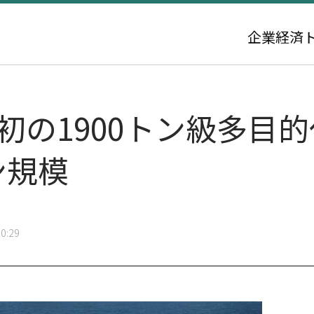
企業
経済
初の1900トン級多目
ン規模
0:29