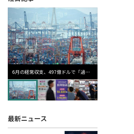
6月の経常収支、497億ドルで「過去
最大」…輸出が初の1000億ドル突破
最新ニュース