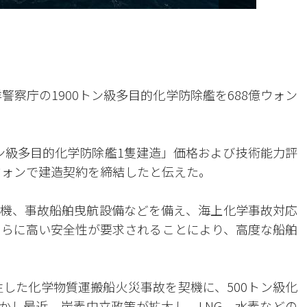
警察庁の1900トン級多目的化学防除艦を688億ウォン
トン級多目的化学防除艦1隻建造」価格および技術能力評
ウォンで建造契約を締結したと伝えた。
機、事故船舶曳航設備などを備え、海上化学事故対応
さらに高い安全性が要求されることにより、高度な船舶
生した化学物質運搬船火災事故を契機に、500トン級化
しかし最近、炭素中立政策が拡大し、LNG、水素などの