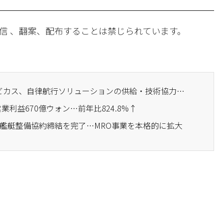
信 、翻案、配布することは禁じられています。
· HJ重工業とHD現代アビカス、自律航行ソリューションの供給・技術協力に関するMOUを締結
営業利益670億ウォン…前年比824.8%↑
の艦艇整備協約締結を完了…MRO事業を本格的に拡大