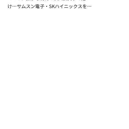
け…サムスン電子・SKハイニックスを巡
る明暗