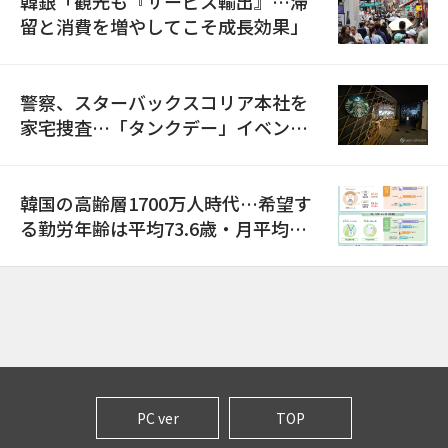
韓銀「観光も『サービス輸出』…滞
留と消費を増やしてこそ成長効果」
警察、スターバックスコリア本社を
家宅捜査…「タンクデー」イベント
巡り侮辱容疑
韓国の高齢層1700万人時代…希望す
る勤労年齢は平均73.6歳・月平均賃
金は300万ウォン以上
PC ver
TOP