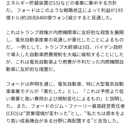
エネルギー貯蔵装置(ESS)などの事業に集中する方針
だ。 フォードはこのような戦略修正によって利益が195
億ドル(約28兆8400億ウォン)減少すると見通した。
これはトランプ政権が内燃機関車に友好的な政策を展開
し、電気自動車産業の見通しが悪化したことによるもの
だ。 一例として、トランプ大統領は3日、バイデン政府
で導入した自動車燃費規制を大幅に緩和することにした
が、これは電気自動車より燃費が不利だった内燃機関自
動車に友好的な措置だ。
フォードは声明を通じ、電気自動車、特に大型電気自動
車事業モデルが「悪化した」とし、「これは予想より低
い需要と高い費用および規制変化によるもの」と説明し
た。 また、フォードのジム・ファーリー最高経営責任者
(CEO)は“営業環境が変わった”とし、“私たちは資本をよ
り高い成長機会がある分野に再配置する”と言及した。