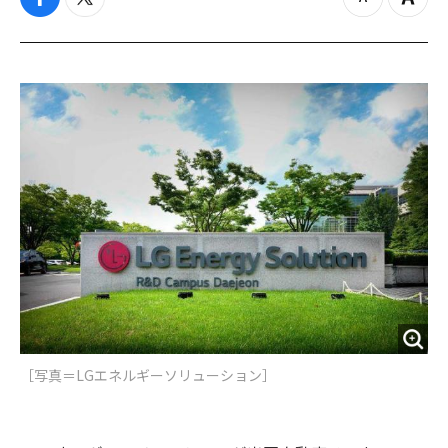
f
t
z
Z
a
w
o
o
c
i
o
o
e
t
m
m
b
t
o
i
o
e
u
n
o
r
t
k
［写真＝LGエネルギーソリューション］