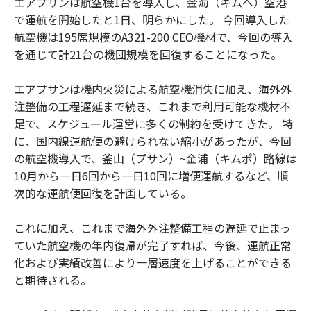
エアプサンは航空機1台を導入し、金海（キムへ）空港
で運航を開始したと1日、明らかにした。 今回導入した
航空機は195席規模のA321-200 CEO機材で、今回の導入
を通じて計21台の機団規模を回復することになった。
エアプサンは機内火災による航空機消失に加え、海外外
注整備の工程遅延まで続き、これまで利用可能な機材不
足で、スケジュール運営に多くの制約を受けてきた。 特
に、国内線運航便の避けられない縮小があったが、今回
の航空機導入で、釜山（プサン）~金浦（キムポ）路線は
10月から一日6回から一日10回に増便運航するなど、順
次的な運航便回復を計画している。
これに加え、これまで海外外注整備工程の遅延で止まっ
ていた航空機の年内復帰が完了すれば、今後、運航正常
化および実績改善により一層速度を上げることができる
と期待される。