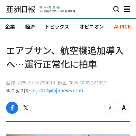
企業
経済
トピックス
オピニオン
AI PICK
エアプサン、航空機追加導入
へ…運行正常化に拍車
登録 : 2025-10-02 22:10:13
修正 : 2025-10-02 22:10:13
박수정 기자
psj2014@ajunews.com
f
t
z
Z
a
w
o
o
c
i
o
o
e
t
m
m
b
t
o
i