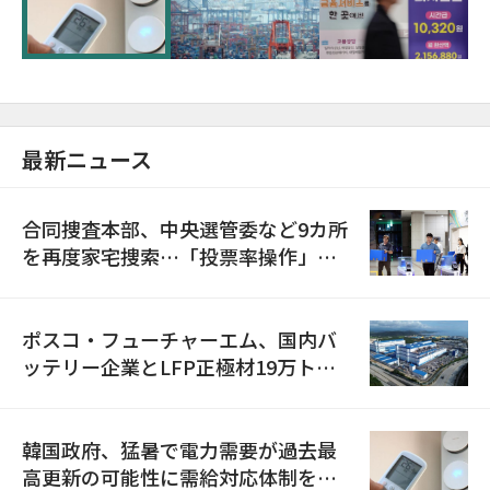
に需給対応体制を点検
最新ニュース
合同捜査本部、中央選管委など9カ所
を再度家宅捜索…「投票率操作」の
資料を確保
ポスコ・フューチャーエム、国内バ
ッテリー企業とLFP正極材19万トン
の供給契約を締結
韓国政府、猛暑で電力需要が過去最
高更新の可能性に需給対応体制を点