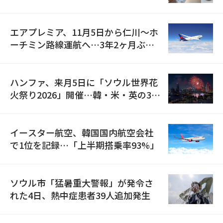
検
エアプレミア、11月5日から仁川〜ホ
ーチミン路線運航へ…3年2ヶ月ぶり
の再開
ハンファ、来月5日に「ソウル世界花
火祭り2026」開催…韓・米・英の3カ
国が参加
イースター航空、韓国国内航空会社
で1位を記録…「上半期搭乗率93%」
ソウル市「猛暑重大警報」が発令さ
れた4日、熱中症患者39人追加発生