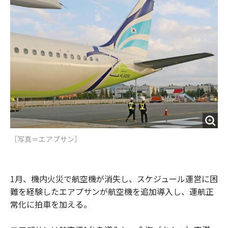
o
e
u
n
o
r
t
k
［写真＝エアプサン］
1月、機内火災で航空機が消失し、スケジュール運営に困
難を経験したエアプサンが航空機を追加導入し、運航正
常化に拍車を加える。