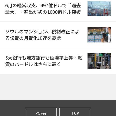
6月の経常収支、497億ドルで「過去
最大」…輸出が初の1000億ドル突破
ソウルのマンション、税制改正によ
る伝貰の月貰化加速を憂慮
5大銀行も地方銀行も延滞率上昇…融
資のハードルはさらに高く
PC ver
TOP