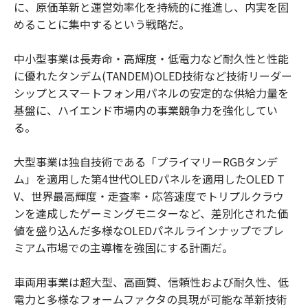
に、原価革新と運営効率化を持続的に推進し、内実を固
めることに集中するという戦略だ。
中小型事業は長寿命・高輝度・低電力など耐久性と性能
に優れたタンデム(TANDEM)OLED技術など技術リーダー
シップとスマートフォン用パネルの安定的な供給力量を
基盤に、ハイエンド市場内の事業競争力を強化してい
る。
大型事業は独自技術である「プライマリーRGBタンデ
ム」を適用した第4世代OLEDパネルを適用したOLED T
V、世界最高輝度・走査率・応答速度でトリプルクラウ
ンを達成したゲーミングモニターなど、差別化された価
値を盛り込んだ多様なOLEDパネルラインナップでプレ
ミアム市場での主導権を強固にする計画だ。
車両用事業は超大型、高画質、信頼性および耐久性、低
電力と多様なフォームファクタの具現が可能な革新技術