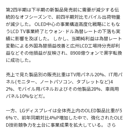
第2四半期は下半期の新製品発売前に需要が減少する伝
統的なオフシーズンで、前四半期対比モバイル出荷物量
が減少した。 OLED中心の事業構造高度化戦略にともな
うLCD TV事業終了とウォン·ドル為替レートの下落も実
績に影響を及ぼした。 しかし、当期純利益は為替レート
変動による外国為替損益改善と広州LCD工場持分売却利
益などその他損益が反映され、8908億ウォンで黒字転換
に成功した。
売上で見た製品別の販売比重はTV用パネル20%、IT用パ
ネル(モニター、ノートパソコン、タブレットなど)4
2%、モバイル用パネルおよびその他製品28%、車両用
パネル10%などだ。
一方、LGディスプレイは全体売上内のOLED製品比重が5
6%で、前年同期対比4%P増加した中で、強化されたOLE
D技術競争力を土台に事業成果を拡大している。 さら