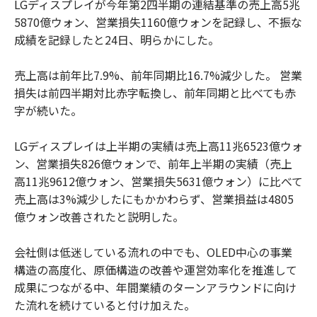
LGディスプレイが今年第2四半期の連結基準の売上高5兆
5870億ウォン、営業損失1160億ウォンを記録し、不振な
成績を記録したと24日、明らかにした。
売上高は前年比7.9%、前年同期比16.7%減少した。 営業
損失は前四半期対比赤字転換し、前年同期と比べても赤
字が続いた。
LGディスプレイは上半期の実績は売上高11兆6523億ウォ
ン、営業損失826億ウォンで、前年上半期の実績（売上
高11兆9612億ウォン、営業損失5631億ウォン）に比べて
売上高は3%減少したにもかかわらず、営業損益は4805
億ウォン改善されたと説明した。
会社側は低迷している流れの中でも、OLED中心の事業
構造の高度化、原価構造の改善や運営効率化を推進して
成果につながる中、年間業績のターンアラウンドに向け
た流れを続けていると付け加えた。