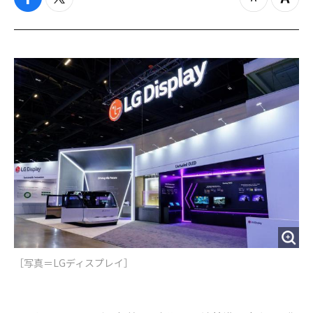
f
t
z
Z
a
w
o
o
c
i
o
o
e
t
m
m
b
t
o
i
o
e
u
n
o
r
t
k
［写真＝LGディスプレイ］