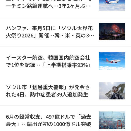
ーチミン路線運航へ…3年2ヶ月ぶり
の再開
ハンファ、来月5日に「ソウル世界花
火祭り2026」開催…韓・米・英の3カ
国が参加
イースター航空、韓国国内航空会社
で1位を記録…「上半期搭乗率93%」
ソウル市「猛暑重大警報」が発令さ
れた4日、熱中症患者39人追加発生
6月の経常収支、497億ドルで「過去
最大」…輸出が初の1000億ドル突破