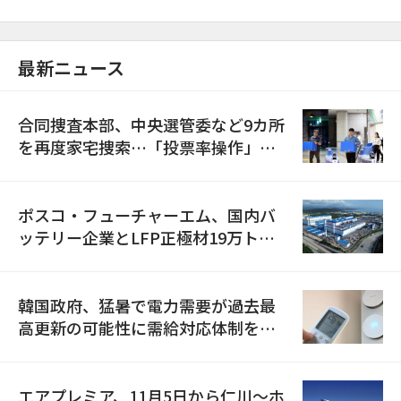
最新ニュース
合同捜査本部、中央選管委など9カ所
を再度家宅捜索…「投票率操作」の
資料を確保
ポスコ・フューチャーエム、国内バ
ッテリー企業とLFP正極材19万トン
の供給契約を締結
韓国政府、猛暑で電力需要が過去最
高更新の可能性に需給対応体制を点
検
エアプレミア、11月5日から仁川〜ホ