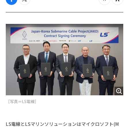
f
t
z
Z
a
w
o
o
c
i
o
o
e
t
m
m
b
t
o
i
o
e
u
n
o
r
t
k
［写真＝LS電線］
LS電線とLSマリンソリューションはマイクロソフト(M