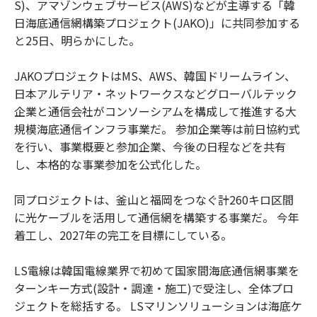
S)、アマゾンウェブサービス(AWS)などが主導する「韓
日海底通信網構築プロジェクト(JAKO)」に共同参加する
と25日、明らかにした。
JAKOプロジェクトはMS、AWS、韓国ドリームライン、
日本アルテリア・ネットワークスなどグローバルテック
企業と通信会社がコンソーシアムを構成して推進する大
規模海底通信インフラ事業だ。 参加企業等は前日協約式
を行い、事業概要と参加企業、今後の日程などを共有
し、本格的な事業参加を公式化した。
同プロジェクトは、釜山と福岡をつなぐ計260キロ区間
に光ケーブルを活用して通信網を構築する事業だ。 今年
着工し、2027年の完工を目標にしている。
LS電線は韓国電線業界で初めて国家間海底通信網事業を
ターンキー方式(設計・調達・施工)で受注し、全体プロ
ジェクトを総括する。 LSマリンソリューションは海底ケ