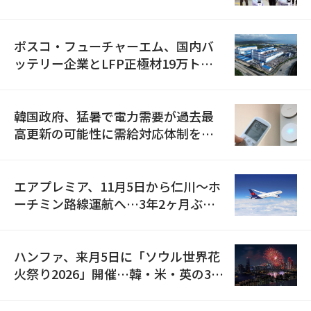
資料を確保
ポスコ・フューチャーエム、国内バ
ッテリー企業とLFP正極材19万トン
の供給契約を締結
韓国政府、猛暑で電力需要が過去最
高更新の可能性に需給対応体制を点
検
エアプレミア、11月5日から仁川〜ホ
ーチミン路線運航へ…3年2ヶ月ぶり
の再開
ハンファ、来月5日に「ソウル世界花
火祭り2026」開催…韓・米・英の3カ
国が参加