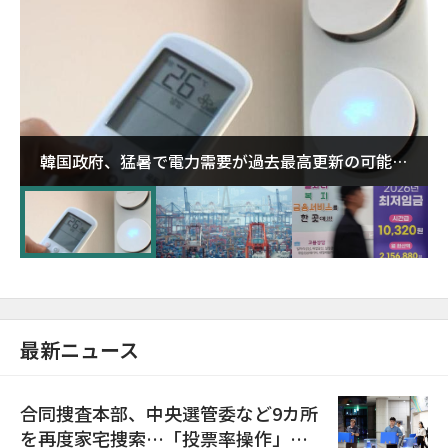
韓国政府、猛暑で電力需要が過去最高更新の可能性
に需給対応体制を点検
最新ニュース
合同捜査本部、中央選管委など9カ所
を再度家宅捜索…「投票率操作」の