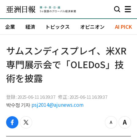
企業
経済
トピックス
オピニオン
AI PICK
サムスンディスプレイ、米XR
専門展示会で「OLEDoS」技
術を披露
登録 : 2025-06-11 16:39:37
修正 : 2025-06-11 16:39:37
박수정 기자
psj2014@ajunews.com
f
t
z
Z
a
w
o
o
c
i
o
o