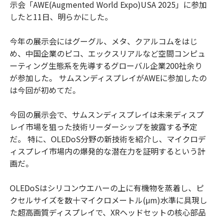
示会「AWE(Augmented World Expo)USA 2025」に参加
したと11日、明らかにした。
今年の展示会にはグーグル、メタ、クアルコムをはじ
め、中国企業のピコ、エックスリアルなど空間コンピュ
ーティング生態系を先導するグローバル企業200社余り
が参加した。 サムスンディスプレイがAWEに参加したの
は今回が初めてだ。
今回の展示会で、サムスンディスプレイは未来ディスプ
レイ市場を狙った技術リーダーシップを披露する予定
だ。 特に、OLEDoS分野の新技術を紹介し、マイクロデ
ィスプレイ市場内の爆発的な潜在力を証明するという計
画だ。
OLEDoSはシリコンウエハーの上に有機物を蒸着し、ピ
クセルサイズを数十マイクロメートル(μm)水準に具現し
た超高画質ディスプレイで、XRヘッドセットの核心部品