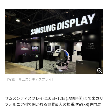
e
t
m
m
b
t
o
i
o
e
u
n
o
r
t
k
［写真＝サムスンディスプレイ］
サムスンディスプレイは10日~12日(現地時間)まで米カリ
フォルニア州で開かれる世界最大の拡張現実(XR)専門展