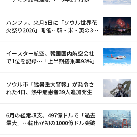
の再開
ハンファ、来月5日に「ソウル世界花
火祭り2026」開催…韓・米・英の3カ
国が参加
イースター航空、韓国国内航空会社
で1位を記録…「上半期搭乗率93%」
ソウル市「猛暑重大警報」が発令さ
れた4日、熱中症患者39人追加発生
6月の経常収支、497億ドルで「過去
最大」…輸出が初の1000億ドル突破