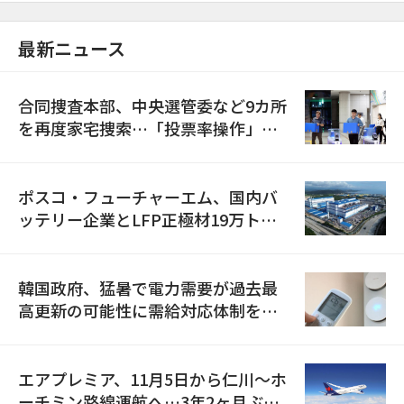
最新ニュース
合同捜査本部、中央選管委など9カ所
を再度家宅捜索…「投票率操作」の
資料を確保
ポスコ・フューチャーエム、国内バ
ッテリー企業とLFP正極材19万トン
の供給契約を締結
韓国政府、猛暑で電力需要が過去最
高更新の可能性に需給対応体制を点
検
エアプレミア、11月5日から仁川〜ホ
ーチミン路線運航へ…3年2ヶ月ぶり