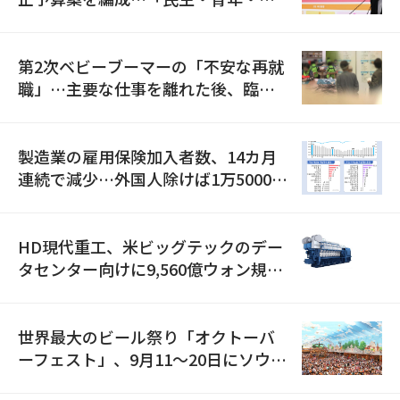
全」に8100億ウォンを集中投資
第2次ベビーブーマーの「不安な再就
職」…主要な仕事を離れた後、臨時
職が2倍近くに急増
製造業の雇用保険加入者数、14カ月
連続で減少…外国人除けば1万5000人
減
HD現代重工、米ビッグテックのデー
タセンター向けに9,560億ウォン規模
の発電設備を受注…「過去最大」
世界最大のビール祭り「オクトーバ
ーフェスト」、9月11〜20日にソウル
で開催