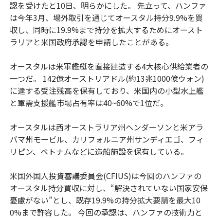
認を受けたと10日、明らかにした。 先立って、ハンファ
は今年3月、場外取引を通じてオースタル持分9.9%を買
収し、同時に19.9%まで持分を拡大するためにオースト
ラリアと米国政府承認を申請したことがある。
オースタルは米軍艦艇を直接建造する4大核心供給業者の
一つだ。 142億オーストリアドル(約13兆1000億ウォン)
に達する受注残高を保有しており、米国内の小型水上艦
と軍需支援艦市場占有率は40~60%で1位だ。
オースタルは西オーストラリア州ヘンダーソンと米アラ
バマ州モービル、カリフォルニア州サンディエゴ、フィ
リピン、ベトナムなどに造船施設を保有している。
米国外国人投資審議委員会(CFIUS)は今回のハンファの
オースタル持分買収に対し、“解決されていない国家安保
憂慮がない”とし、既存19.9%の持分拡大要請を最大10
0%まで許容した。 今回の承認は、ハンファの技術力と