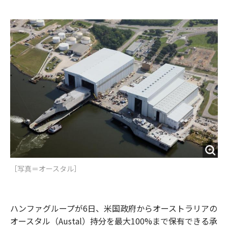
e
t
m
m
b
t
o
i
o
e
u
n
o
r
t
k
［写真＝オースタル］
ハンファグループが6日、米国政府からオーストラリアの
オースタル（Austal）持分を最大100%まで保有できる承