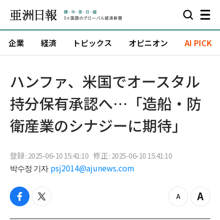
企業
経済
トピックス
オピニオン
AI PICK
ハンファ、米国でオースタル
持分保有承認へ…「造船・防
衛産業のシナジーに期待」
登録 : 2025-06-10 15:41:10
修正 : 2025-06-10 15:41:10
박수정 기자
psj2014@ajunews.com
f
t
z
Z
a
w
o
o
c
i
o
o