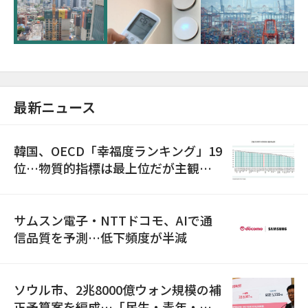
超が「ゾンビ企業」に…5年で2.8倍増
最新ニュース
韓国、OECD「幸福度ランキング」19
位…物質的指標は最上位だが主観的
満足度は最下位
サムスン電子・NTTドコモ、AIで通
信品質を予測…低下頻度が半減
ソウル市、2兆8000億ウォン規模の補
正予算案を編成…「民生・青年・安