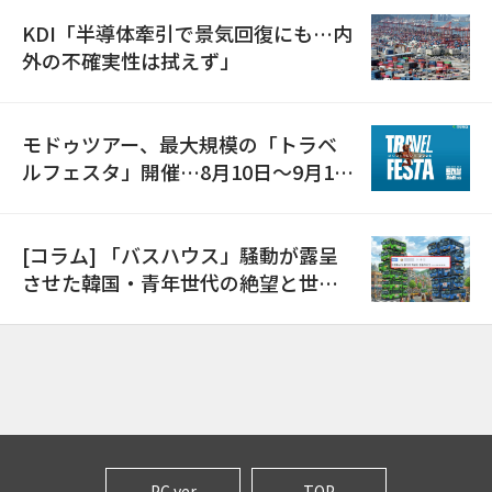
KDI「半導体牽引で景気回復にも…内
外の不確実性は拭えず」
モドゥツアー、最大規模の「トラベ
ルフェスタ」開催…8月10日～9月11
日
[コラム] 「バスハウス」騒動が露呈
させた韓国・青年世代の絶望と世代
間格差
PC ver
TOP