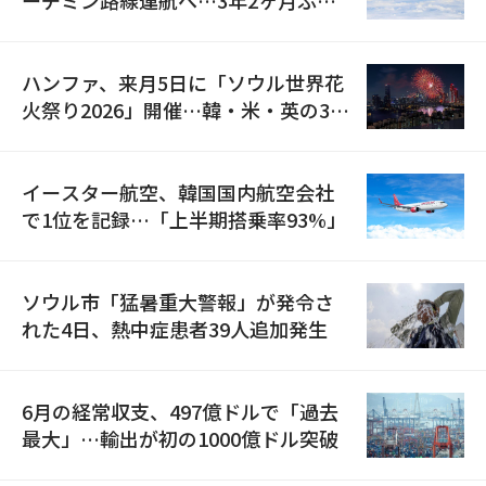
の再開
ハンファ、来月5日に「ソウル世界花
火祭り2026」開催…韓・米・英の3カ
国が参加
イースター航空、韓国国内航空会社
で1位を記録…「上半期搭乗率93%」
ソウル市「猛暑重大警報」が発令さ
れた4日、熱中症患者39人追加発生
6月の経常収支、497億ドルで「過去
最大」…輸出が初の1000億ドル突破