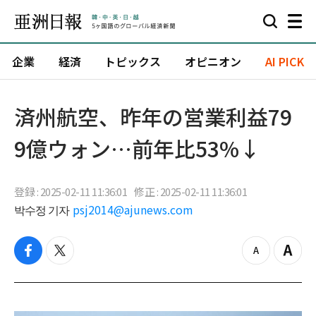
企業
経済
トピックス
オピニオン
AI PICK
済州航空、昨年の営業利益79
9億ウォン…前年比53%↓
登録 : 2025-02-11 11:36:01
修正 : 2025-02-11 11:36:01
박수정 기자
psj2014@ajunews.com
f
t
z
Z
a
w
o
o
c
i
o
o
e
t
m
m
b
t
o
i