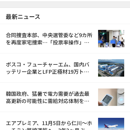
最新ニュース
合同捜査本部、中央選管委など9カ所
を再度家宅捜索…「投票率操作」の
資料を確保
ポスコ・フューチャーエム、国内バ
ッテリー企業とLFP正極材19万トン
の供給契約を締結
韓国政府、猛暑で電力需要が過去最
高更新の可能性に需給対応体制を点
検
エアプレミア、11月5日から仁川〜ホ
ーチミン路線運航へ…3年2ヶ月ぶり