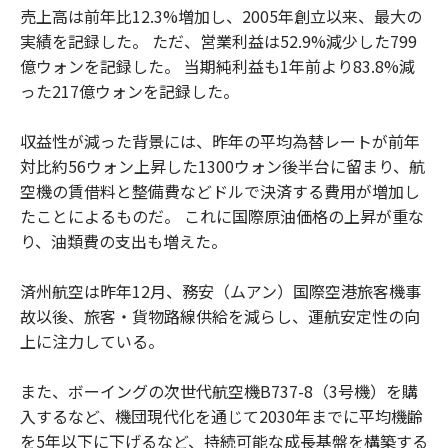
売上高は前年比12.3%増加し、2005年創立以来、最大の
実績を記録した。 ただ、営業利益は52.9%減少した799
億ウォンを記録した。 当期純利益も1年前より83.8%減
った217億ウォンを記録した。
収益性が減った背景には、昨年の平均為替レートが前年
対比約56ウォン上昇した1300ウォン後半台に留まり、航
空機の賃借料と整備費などドルで決済する費用が増加し
たことによるものだ。 これに国際原油価格の上昇が重な
り、油類費の支出も増えた。
済州航空は昨年12月、務安（ムアン）国際空港旅客機事
故以後、旅客・貨物路線供給を減らし、運航安定性の向
上に注力している。
また、ボーイングの次世代航空機B737-8（3号機）を購
入するなど、機団現代化を通じて2030年までに平均機齢
を5年以下に下げるなど、持続可能な成長基盤を構築する