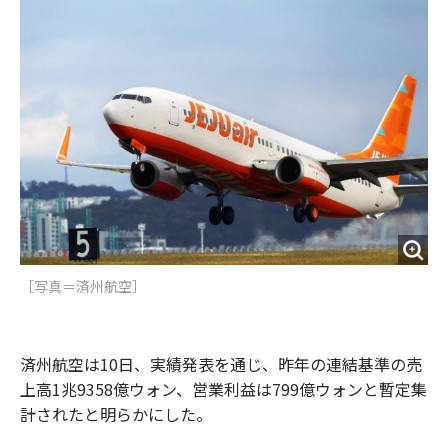
o
e
u
n
o
r
t
k
［写真＝済州航空］
済州航空は10日、実績発表を通じ、昨年の連結基準の売
上高1兆9358億ウォン、営業利益は799億ウォンと暫定集
計されたと明らかにした。