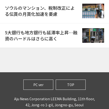
ソウルのマンション、税制改正によ
る伝貰の月貰化加速を憂慮
5大銀行も地方銀行も延滞率上昇…融
資のハードルはさらに高く
PC ver
TOP
Aju News Corporation LEEMA Building, 11th floor,
42, Jong-ro 1-gil, Jongno-gu, Seoul