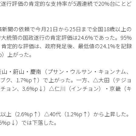
遂行評価の肯定的な支持率が5週連続で20%台にとど
新聞の依頼で今月21日から25日まで全国18歳以上の
大統領の国政遂行の肯定評価は24.6%であった。95%
。肯定的な評価は、政府発足後、最低値の24.1%を記録
p）上がった。
△釜山・蔚山・慶南（プサン・ウルサン・キョンナム、
ンブク、1.7%p↑）で上がった。一方、△大田（テジョ
チョン、3.6%p↓）△仁川（インチョン）・京畿（キ
代以上（2.6%p↑）△40代（1.2%p↑）から上昇した。
1.5%p↓）では下落した。