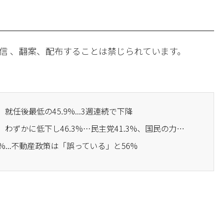
信 、翻案、配布することは禁じられています。
就任後最低の45.9%...3週連続で下降
· 李在明大統領の支持率、わずかに低下し46.3%…民主党41.3%、国民の力40.6%
%...不動産政策は「誤っている」と56%