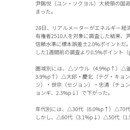
尹錫悦（ユン・ソクヨル）大統領の国政
まった。
28日、リアルメーターがエネルギー経済
有権者2510人を対象に調査した結果、尹
信頼水準に標本誤差±2.0%ポイントだ
した1週間前の調査より0.5%ポイント（
圏域別には、△ソウル（4.9%p↑）
3.9%p↑）△大邱・慶北（テグ・キョ
ン）・世宗（セジョン）・忠清（チュン
ョンギ、2.3%p↓）で下がった。
年代別には、△30代（6.0%p↑）△70
しかし、△60代（3.1%p↓）△50代（