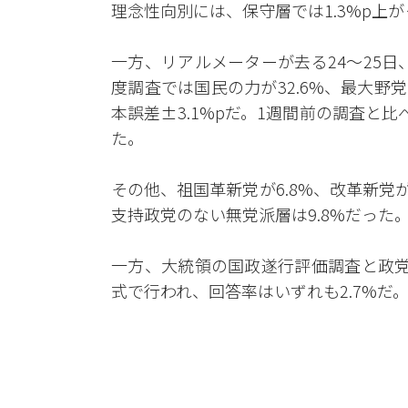
理念性向別には、保守層では1.3%p上が
一方、リアルメーターが去る24～25日
度調査では国民の力が32.6%、最大野党
本誤差±3.1%pだ。1週間前の調査と比べ
た。
その他、祖国革新党が6.8%、改革新党が3
支持政党のない無党派層は9.8%だった
一方、大統領の国政遂行評価調査と政党
式で行われ、回答率はいずれも2.7%だ