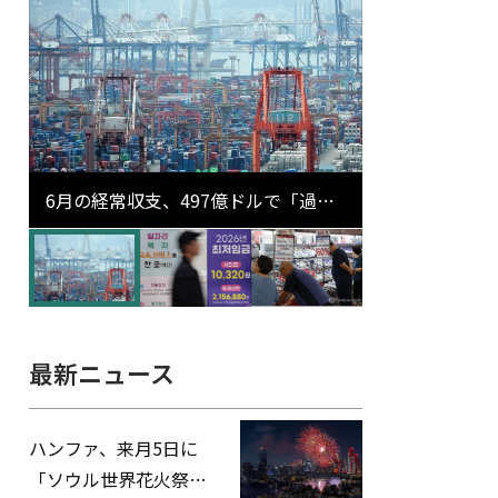
6月の経常収支、497億ドルで「過去
最大」…輸出が初の1000億ドル突破
最新ニュース
ハンファ、来月5日に
「ソウル世界花火祭り