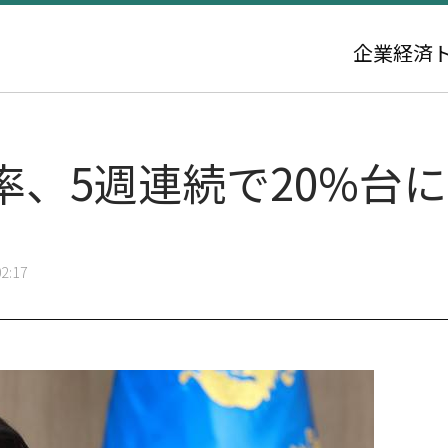
企業
経済
率、5週連続で20%台
2:17