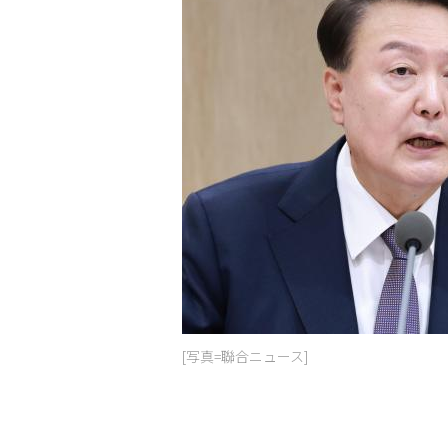
[写真=聯合ニュース]