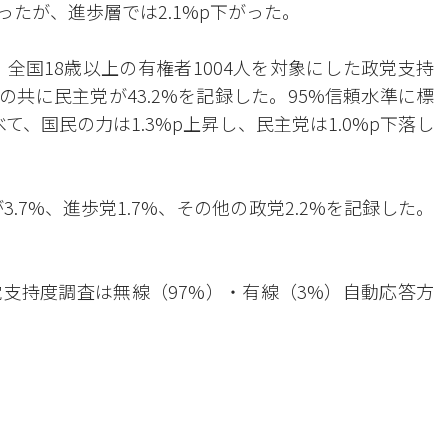
ったが、進歩層では2.1%p下がった。
、全国18歳以上の有権者1004人を対象にした政党支持
の共に民主党が43.2%を記録した。95%信頼水準に標
て、国民の力は1.3%p上昇し、民主党は1.0%p下落し
.7%、進歩党1.7%、その他の政党2.2%を記録した。
。
支持度調査は無線（97%）・有線（3%）自動応答方
。