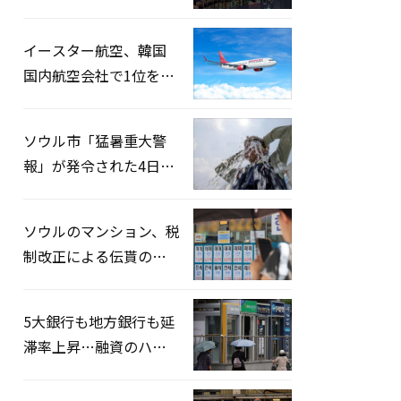
2026」開催…韓・米・
英の3カ国が参加
イースター航空、韓国
国内航空会社で1位を記
録…「上半期搭乗率
93%」
ソウル市「猛暑重大警
報」が発令された4日、
熱中症患者39人追加発
生
ソウルのマンション、税
制改正による伝貰の月
貰化加速を憂慮
5大銀行も地方銀行も延
滞率上昇…融資のハー
ドルはさらに高く