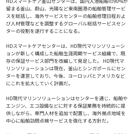
HDスマートケア釜山センターは、国内入港船舶の90%が
留まる釜山、蔚山、光陽など東南圏港の船舶管理サービ
スを総括し、海外サービスセンターの船舶修理日程およ
び人材管理などを調整するグローバル総括サービスセン
ターの役割を遂行することになる。
HDスマートケアセンターは、HD現代マリンソリューシ
ョンが新しく構成した船舶生涯周期サービス組織で、既
存の保証サービス部門を改編して発足した。 HD現代マ
リンソリューションは現在、釜山とシンガポールにセン
ターを運営しており、今後、ヨーロッパとアメリカなど
にこれを拡大していく計画だ。
HD現代マリンソリューションはセンターを通じ、船舶や
エンジン、エコ設備などに対する保証業務を持続的に提
供しながら、専門人材を追加で配置し、海外拠点地域を
中心に船舶訪問点検サービスを強化する方針だ。