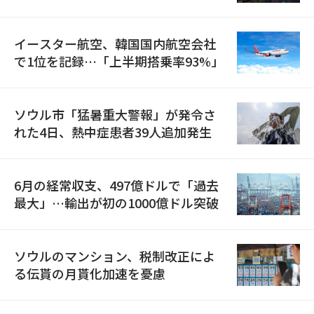
国が参加
イースター航空、韓国国内航空会社
で1位を記録…「上半期搭乗率93%」
ソウル市「猛暑重大警報」が発令さ
れた4日、熱中症患者39人追加発生
6月の経常収支、497億ドルで「過去
最大」…輸出が初の1000億ドル突破
ソウルのマンション、税制改正によ
る伝貰の月貰化加速を憂慮