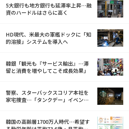
5大銀行も地方銀行も延滞率上昇…融
資のハードルはさらに高く
HD現代、米最大の軍艦ドックに「知
的溶接」システムを導入へ
韓銀「観光も『サービス輸出』…滞
留と消費を増やしてこそ成長効果」
警察、スターバックスコリア本社を
家宅捜査…「タンクデー」イベント
巡り侮辱容疑
韓国の高齢層1700万人時代…希望す
る勤労年齢は平均73.6歳・月平均賃