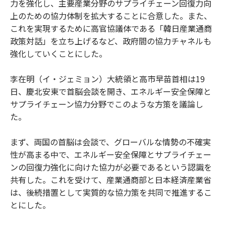
力を強化し、主要産業分野のサプライチェーン回復力向
上のための協力体制を拡大することに合意した。また、
これを実現するために高官協議体である「韓日産業通商
政策対話」を立ち上げるなど、政府間の協力チャネルも
強化していくことにした。
李在明（イ・ジェミョン）大統領と高市早苗首相は19
日、慶北安東で首脳会談を開き、エネルギー安全保障と
サプライチェーン協力分野でこのような方策を議論し
た。
まず、両国の首脳は会談で、グローバルな情勢の不確実
性が高まる中で、エネルギー安全保障とサプライチェー
ンの回復力強化に向けた協力が必要であるという認識を
共有した。これを受けて、産業通商部と日本経済産業省
は、後続措置として実質的な協力策を共同で推進するこ
とにした。