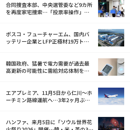
合同捜査本部、中央選管委など9カ所
を再度家宅捜索…「投票率操作」の
資料を確保
ポスコ・フューチャーエム、国内バ
ッテリー企業とLFP正極材19万トン
の供給契約を締結
韓国政府、猛暑で電力需要が過去最
高更新の可能性に需給対応体制を点
検
エアプレミア、11月5日から仁川〜ホ
ーチミン路線運航へ…3年2ヶ月ぶり
の再開
ハンファ、来月5日に「ソウル世界花
火祭り2026」開催…韓・米・英の3カ