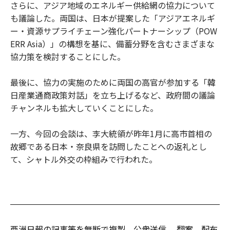
さらに、アジア地域のエネルギー供給網の協力について
も議論した。両国は、日本が提案した「アジアエネルギ
ー・資源サプライチェーン強化パートナーシップ（POW
ERR Asia）」の構想を基に、備蓄分野を含むさまざまな
協力策を検討することにした。
最後に、協力の実施のために両国の高官が参加する「韓
日産業通商政策対話」を立ち上げるなど、政府間の議論
チャンネルも拡大していくことにした。
一方、今回の会談は、李大統領が昨年1月に高市首相の
故郷である日本・奈良県を訪問したことへの返礼とし
て、シャトル外交の枠組みで行われた。
亜洲日報の記事等を無断で複製、公衆送信 、翻案、配布