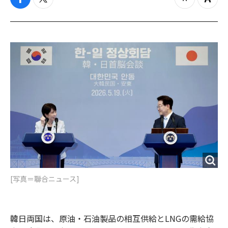
f
t
z
Z
a
w
o
o
c
i
o
o
e
t
m
m
b
t
o
i
o
e
u
n
o
r
t
k
[写真＝聯合ニュース]
韓日両国は、原油・石油製品の相互供給とLNGの需給協