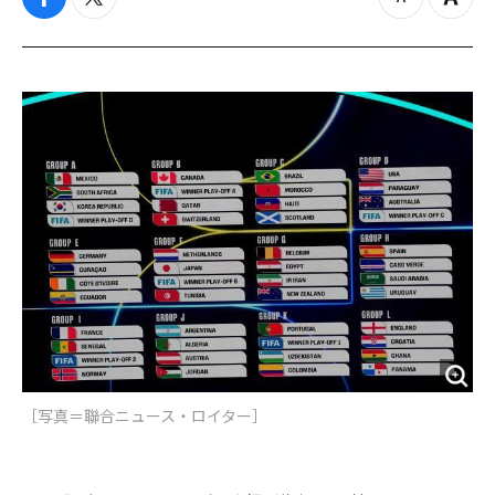
f
t
z
Z
a
w
o
o
c
i
o
o
e
t
m
m
b
t
o
i
o
e
u
n
o
r
t
k
［写真＝聯合ニュース・ロイター］