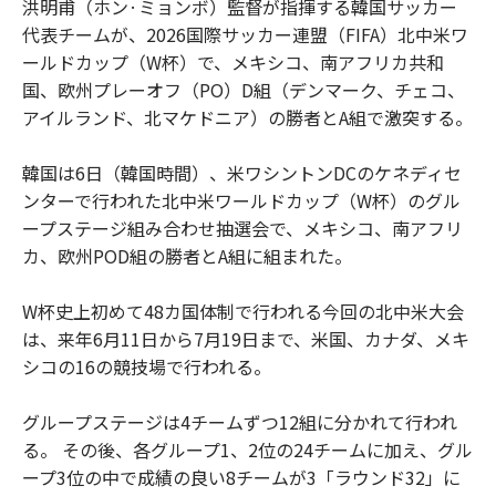
洪明甫（ホン·ミョンボ）監督が指揮する韓国サッカー
代表チームが、2026国際サッカー連盟（FIFA）北中米ワ
ールドカップ（W杯）で、メキシコ、南アフリカ共和
国、欧州プレーオフ（PO）D組（デンマーク、チェコ、
アイルランド、北マケドニア）の勝者とA組で激突する。
韓国は6日（韓国時間）、米ワシントンDCのケネディセ
ンターで行われた北中米ワールドカップ（W杯）のグル
ープステージ組み合わせ抽選会で、メキシコ、南アフリ
カ、欧州POD組の勝者とA組に組まれた。
W杯史上初めて48カ国体制で行われる今回の北中米大会
は、来年6月11日から7月19日まで、米国、カナダ、メキ
シコの16の競技場で行われる。
グループステージは4チームずつ12組に分かれて行われ
る。 その後、各グループ1、2位の24チームに加え、グル
ープ3位の中で成績の良い8チームが3「ラウンド32」に