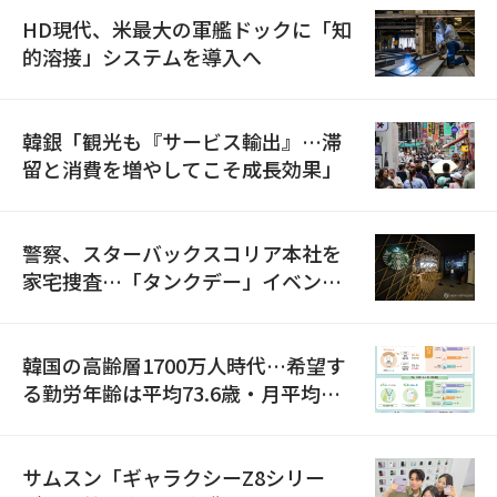
HD現代、米最大の軍艦ドックに「知
的溶接」システムを導入へ
韓銀「観光も『サービス輸出』…滞
留と消費を増やしてこそ成長効果」
警察、スターバックスコリア本社を
家宅捜査…「タンクデー」イベント
巡り侮辱容疑
韓国の高齢層1700万人時代…希望す
る勤労年齢は平均73.6歳・月平均賃
金は300万ウォン以上
サムスン「ギャラクシーZ8シリー