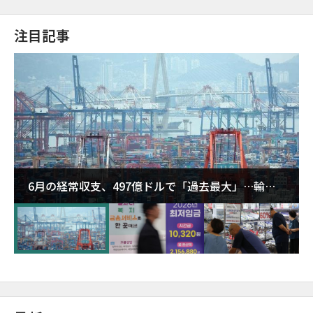
注目記事
6月の経常収支、497億ドルで「過去最大」…輸出
が初の1000億ドル突破